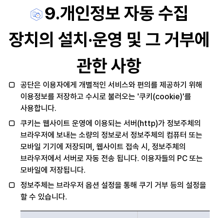
9.개인정보 자동 수집
장치의 설치·운영 및 그 거부에
관한 사항
공단은 이용자에게 개별적인 서비스와 편의를 제공하기 위해
이용정보를 저장하고 수시로 불러오는 '쿠키(cookie)'를
사용합니다.
쿠키는 웹사이트 운영에 이용되는 서버(http)가 정보주체의
브라우저에 보내는 소량의 정보로서 정보주체의 컴퓨터 또는
모바일 기기에 저장되며, 웹사이트 접속 시, 정보주체의
브라우저에서 서버로 자동 전송 됩니다. 이용자들의 PC 또는
모바일에 저장됩니다.
정보주체는 브라우저 옵션 설정을 통해 쿠기 거부 등의 설정을
할 수 있습니다.