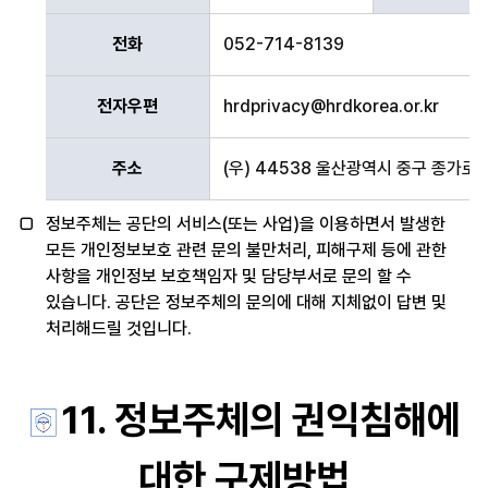
전화
052-714-8139
전자우편
hrdprivacy@hrdkorea.or.kr
주소
(우) 44538 울산광역시 중구 종가로
정보주체는 공단의 서비스(또는 사업)을 이용하면서 발생한
모든 개인정보보호 관련 문의 불만처리, 피해구제 등에 관한
사항을 개인정보 보호책임자 및 담당부서로 문의 할 수
있습니다. 공단은 정보주체의 문의에 대해 지체없이 답변 및
처리해드릴 것입니다.
11. 정보주체의 권익침해에
대한 구제방법