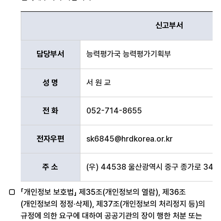
신고부서
신고부서 안내 표
담당부서
능력평가국 능력평가기획부
성 명
서 원 교
전 화
052-714-8655
전자우편
sk6845@hrdkorea.or.kr
주 소
(우) 44538 울산광역시 중구 종가로 3
「개인정보 보호법」 제35조(개인정보의 열람), 제36조
(개인정보의 정정·삭제), 제37조(개인정보의 처리정지 등)의
규정에 의한 요구에 대하여 공공기관의 장이 행한 처분 또는