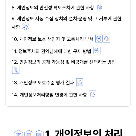
8. 개인정보의 안전성 확보조치에 관한 사항
9. 개인정보 자동 수집 장치의 설치·운영 및 그 거부에 관한
사항
10. 개인정보 보호 책임자 및 고충처리 부서
11. 정보주체의 권익침해에 대한 구제 방법
12. 민감정보의 공개 가능성 및 비공개를 선택하는 방법
13. 개인정보 보호수준 평가 결과
14. 개인정보처리방침 변경에 관한 사항
1. 개인정보의 처리