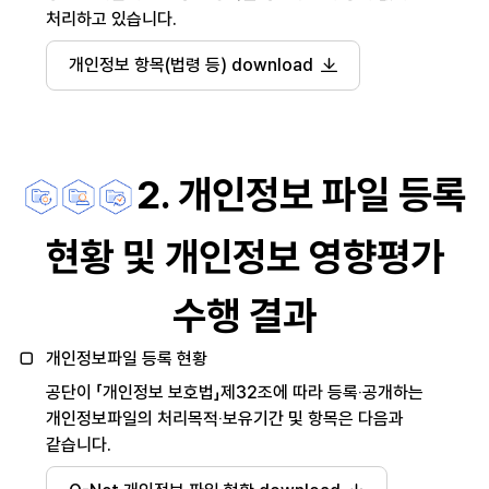
처리하고 있습니다.
개인정보 항목(법령 등) download
2. 개인정보 파일 등록
현황 및 개인정보 영향평가
수행 결과
개인정보파일 등록 현황
공단이 「개인정보 보호법」제32조에 따라 등록‧공개하는
개인정보파일의 처리목적‧보유기간 및 항목은 다음과
같습니다.