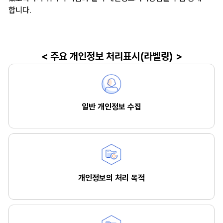
합니다.
< 주요 개인정보 처리표시(라벨링) >
일반 개인정보 수집
개인정보의 처리 목적