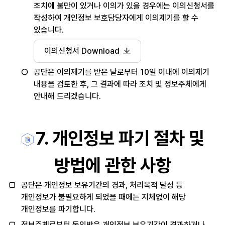
조치에 불만이 있거나 이의가 있을 경우에는 이의신청서를
작성하여 개인정보 보호담당자에게 이의제기를 할 수
있습니다.
이의신청서 Download
공단은 이의제기를 받은 날로부터 10일 이내에 이의제기
내용을 검토한 후, 그 결과에 따라 조치 및 정보주체에게
안내해 드리겠습니다.
7. 개인정보 파기 절차 및
방법에 관한 사항
공단은 개인정보 보유기간의 경과, 처리목적 달성 등
개인정보가 불필요하게 되었을 때에는 지체없이 해당
개인정보를 파기합니다.
정보주체로부터 동의받은 개인정보 보유기간이 경과하거나