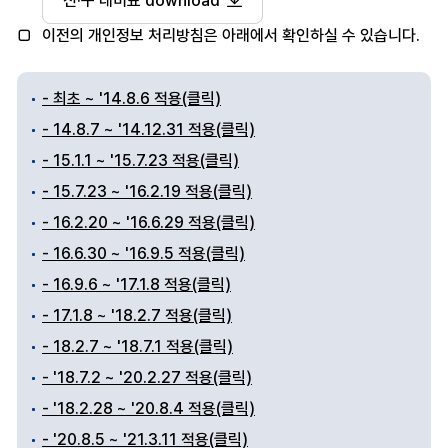
신·구 대비표 download
이전의 개인정보 처리방침은 아래에서 확인하실 수 있습니다.
- 최초 ~ '14.8.6 적용(클릭)
- 14.8.7 ~ '14.12.31 적용(클릭)
- 15.1.1 ~ '15.7.23 적용(클릭)
- 15.7.23 ~ '16.2.19 적용(클릭)
- 16.2.20 ~ '16.6.29 적용(클릭)
- 16.6.30 ~ '16.9.5 적용(클릭)
- 16.9.6 ~ '17.1.8 적용(클릭)
- 17.1.8 ~ '18.2.7 적용(클릭)
- 18.2.7 ~ '18.7.1 적용(클릭)
- '18.7.2 ~ '20.2.27 적용(클릭)
- '18.2.28 ~ '20.8.4 적용(클릭)
- '20.8.5 ~ '21.3.11 적용(클릭)