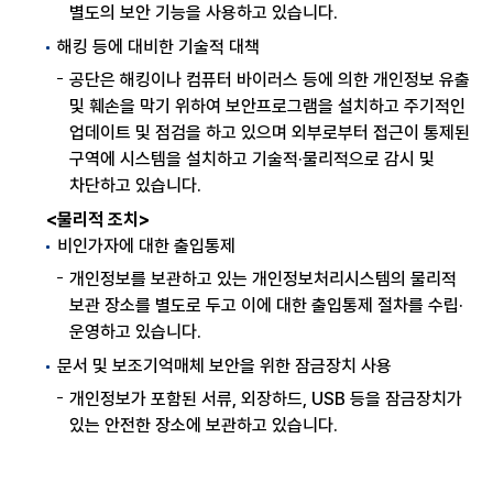
별도의 보안 기능을 사용하고 있습니다.
해킹 등에 대비한 기술적 대책
공단은 해킹이나 컴퓨터 바이러스 등에 의한 개인정보 유출
및 훼손을 막기 위하여 보안프로그램을 설치하고 주기적인
업데이트 및 점검을 하고 있으며 외부로부터 접근이 통제된
구역에 시스템을 설치하고 기술적·물리적으로 감시 및
차단하고 있습니다.
<물리적 조치>
비인가자에 대한 출입통제
개인정보를 보관하고 있는 개인정보처리시스템의 물리적
보관 장소를 별도로 두고 이에 대한 출입통제 절차를 수립·
운영하고 있습니다.
문서 및 보조기억매체 보안을 위한 잠금장치 사용
개인정보가 포함된 서류, 외장하드, USB 등을 잠금장치가
있는 안전한 장소에 보관하고 있습니다.