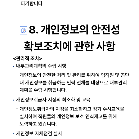
파기합니다.
8. 개인정보의 안전성
확보조치에 관한 사항
<관리적 조치>
내부관리계획의 수립·시행
개인정보의 안전한 처리 및 관리를 위하여 임직원 및 공단
내 개인정보를 취급하는 인력 전체를 대상으로 내부관리
계획을 수립·시행합니다.
개인정보취급자 지정의 최소화 및 교육
개인정보취급자의 지정을 최소화하고 정기·수시교육을
실시하여 직원들의 개인정보 보호 인식제고를 위해
노력하고 있습니다.
개인정보 자체점검 실시