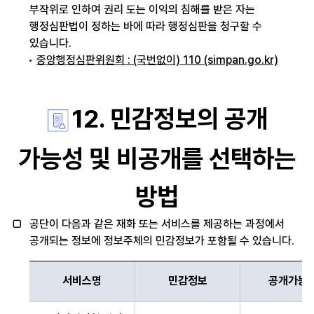
부작위로 인하여 권리 도는 이익의 침해를 받은 자는
행정심판법이 정하는 바에 따라 행정심판을 청구할 수
있습니다.
중앙행정심판위원회 : (국번없이) 110 (simpan.go.kr)
12. 민감정보의 공개
가능성 및 비공개를 선택하는
방법
공단이 다음과 같은 재화 또는 서비스를 제공하는 과정에서
공개되는 정보에 정보주체의 민감정보가 포함될 수 있습니다.
서비스명
민감정보
공개가능
서비스명, 민감정보, 공개가능성, 비공개 선택 방법 안내 표