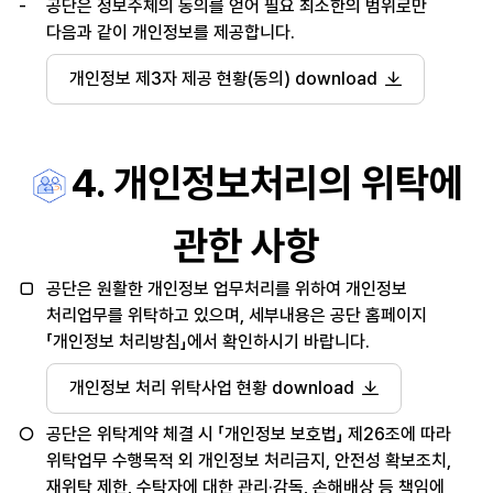
공단은 정보주체의 동의를 얻어 필요 최소한의 범위로만
다음과 같이 개인정보를 제공합니다.
개인정보 제3자 제공 현황(동의) download
4. 개인정보처리의 위탁에
관한 사항
공단은 원활한 개인정보 업무처리를 위하여 개인정보
처리업무를 위탁하고 있으며, 세부내용은 공단 홈페이지
「개인정보 처리방침」에서 확인하시기 바랍니다.
개인정보 처리 위탁사업 현황 download
공단은 위탁계약 체결 시 「개인정보 보호법」 제26조에 따라
위탁업무 수행목적 외 개인정보 처리금지, 안전성 확보조치,
재위탁 제한, 수탁자에 대한 관리·감독, 손해배상 등 책임에