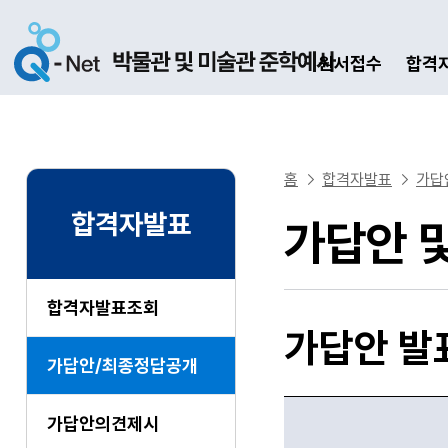
원서접수
합격
홈
합격자발표
가답
합격자발표
가답안 
합격자발표조회
가답안 발
가답안/최종정답공개
가답안의견제시