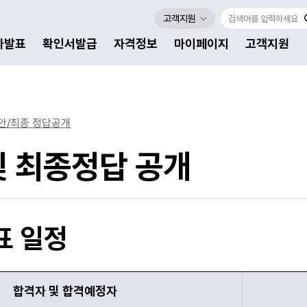
고객지원
자발표
확인서발급
자격정보
마이페이지
고객지원
안/최종 정답공개
및 최종정답 공개
표 일정
합격자 및 합격예정자