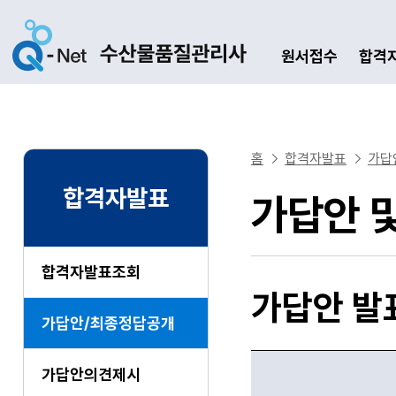
원서접수
합격
홈
합격자발표
가답
합격자발표
가답안 
합격자발표조회
가답안 발
가답안/최종정답공개
가답안의견제시