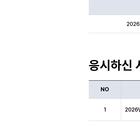
합격자 및 합격예정자,
202
응시하신 
NO
NO, 시험명, 종목, 
1
202