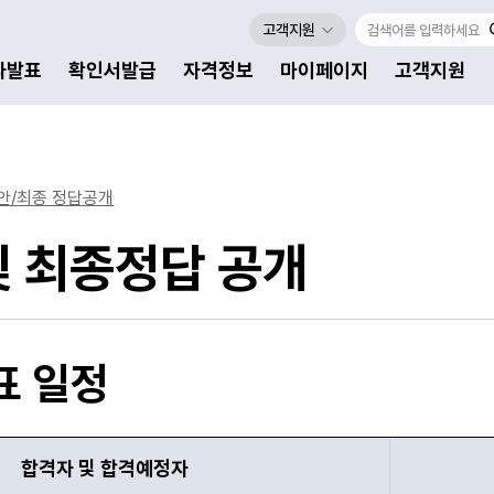
고객지원
자발표
확인서발급
자격정보
마이페이지
고객지원
안/최종 정답공개
및 최종정답 공개
표 일정
합격자 및 합격예정자