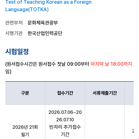
Test of Teaching Korean as a Foreign
Language(TOTKA)
관련부처
문화체육관광부
시행기관
한국산업인력공단
시험일정
(원서접수시간은 원서접수 첫날 09:00부터
마지막 날 18:00까지
임)
구분
접수기간
서류제출기간
한국어교육능력검정시험 구분,접수기간,서류제출기간,시험일정,의견제
2026.07.06~20
26.07.10
빈자리 추가접수
2026년 21회
20
기간
필기