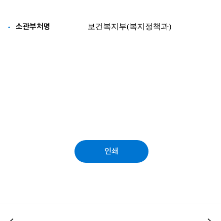
소관부처명
인쇄