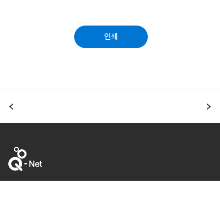
인쇄
이전
다
44538 울산광역시 중구 종가로 345 한국산업인력공단
고객지원
1644-8000
(운영시간 09:00 ~ 18:00, 유료)