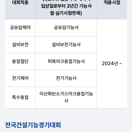
대회직종
적용시점
입상일로부터 2년간 기능사
필·실기시험면제)
대회직종, 필·실기시험 면제 종목(1,2,3위 입상자에 대하여 입상
공유압제어
공유압기능사
설비보전
설비보전기능사
용접절단
피복아크용접기능사
2024년 ~
전기제어
전기기능사
이산화탄소가스아크용접기능
특수용접
사
전국건설기능경기대회