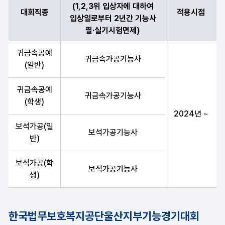
(1,2,3위 입상자에 대하여
대회직종
적용시점
입상일로부터 2년간 기능사
필·실기시험면제)
대회직종, 필·실기시험 면제 종목(1,2,3위 입상자에 대하여 입상
귀금속공예
귀금속가공기능사
(일반)
귀금속공예
귀금속가공기능사
(학생)
2024년 ~
보석가공(일
보석가공기능사
반)
보석가공(학
보석가공기능사
생)
한국법무보호복지공단울산지부기능경기대회