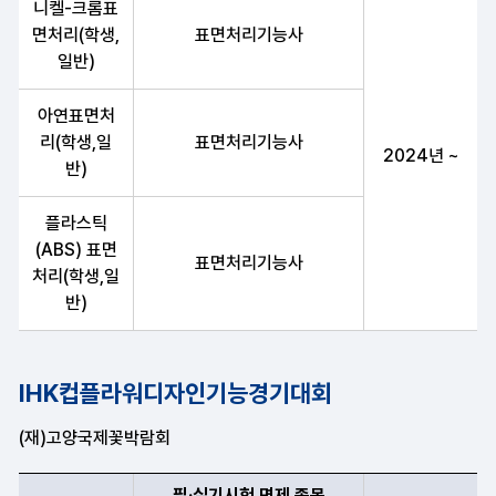
니켈-크롬표
면처리(학생,
표면처리기능사
일반)
아연표면처
리(학생,일
표면처리기능사
2024년 ~
반)
플라스틱
(ABS) 표면
표면처리기능사
처리(학생,일
반)
IHK컵플라워디자인기능경기대회
(재)고양국제꽃박람회
필·실기시험 면제 종목