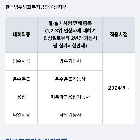
한국법무보호복지공단울산지부
필·실기시험 면제 종목
(1,2,3위 입상자에 대하여
대회직종
적용시점
입상일로부터 2년간 기능사
필·실기시험면제)
대회직종, 필·실기시험 면제 종목(1,2,3위 입상자에 대하여 입
방수시공
방수기능사
온수온돌
온수온돌기능사
2024년 ~
용접
피복아크용접기능사
타일시공
타일기능사