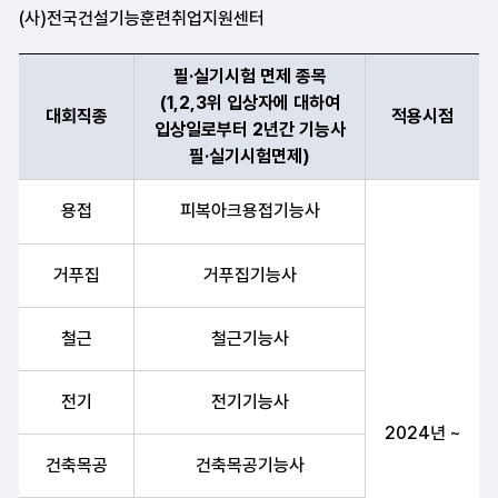
(사)전국건설기능훈련취업지원센터
필·실기시험 면제 종목
(1,2,3위 입상자에 대하여
대회직종
적용시점
입상일로부터 2년간 기능사
필·실기시험면제)
대회직종, 필·실기시험 면제 종목(1,2,3위 입상자에 대하여 입상일
용접
피복아크용접기능사
거푸집
거푸집기능사
철근
철근기능사
전기
전기기능사
2024년 ~
건축목공
건축목공기능사