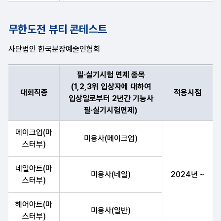
무한도전 뷰티 콘테스트
사단법인 한국분장예술인협회
필·실기시험 면제 종목
(1,2,3위 입상자에 대하여
대회직종
적용시점
입상일로부터 2년간 기능사
필·실기시험면제)
대회직종, 필·실기시험 면제 종목(1,2,3위 입상자에 대하여 입상일
메이크업(마
미용사(메이크업)
스터부)
네일아트(마
미용사(네일)
2024년 ~
스터부)
헤어아트(마
미용사(일반)
스터부)