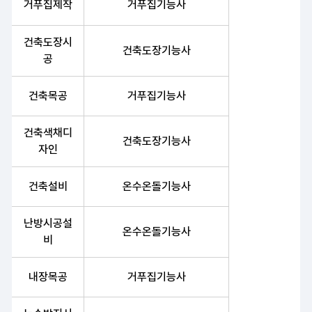
거푸집제작
거푸집기능사
건축도장시
건축도장기능사
공
건축목공
거푸집기능사
건축색채디
건축도장기능사
자인
건축설비
온수온돌기능사
난방시공설
온수온돌기능사
비
내장목공
거푸집기능사