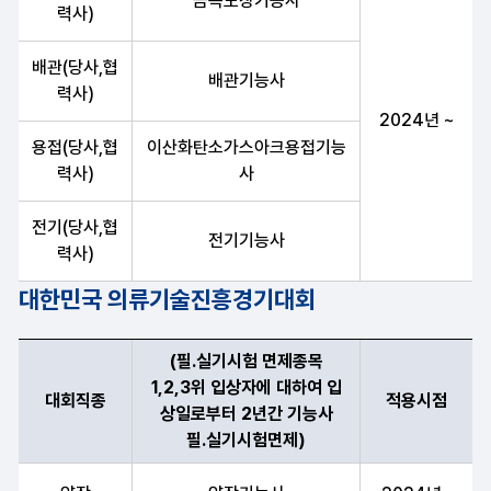
금속도장기능사
력사)
배관(당사,협
배관기능사
력사)
2024년 ~
용접(당사,협
이산화탄소가스아크용접기능
력사)
사
전기(당사,협
전기기능사
력사)
대한민국 의류기술진흥경기대회
(필.실기시험 면제종목
1,2,3위 입상자에 대하여 입
대회직종
적용시점
상일로부터 2년간 기능사
필․실기시험면제)
대회직종, 필·실기시험 면제 종목(1,2,3위 입상자에 대하여 입상