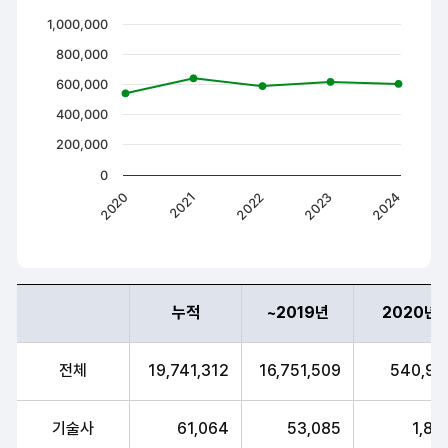
Chart
1,000,000
Line chart with 5 data points.
800,000
The chart has 1 X axis displaying values. Range: 2020 
600,000
The chart has 1 Y axis displaying values. Data ranges
400,000
200,000
0
2022
2021
2020
2024
2023
End of interactive chart.
누적
~2019년
2020년
연도별 자격취득 현황
전체
19,741,312
16,751,509
540,91
기술사
61,064
53,085
1,88