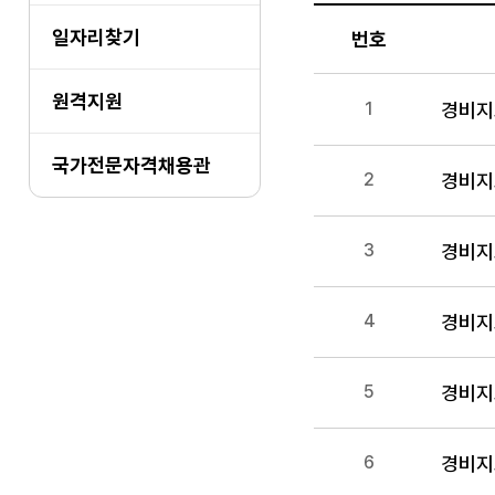
일자리찾기
번호
번호,제목,담당부서,등
원격지원
경비지
1
국가전문자격채용관
경비지
2
3
경비지
4
5
6