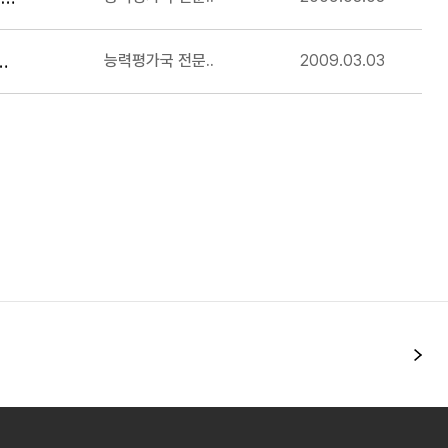
 합격예정자 응시자격서류 제출안내(참고자료)
능력평가국 전문..
2009.03.03
다