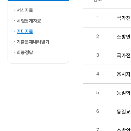
서식자료
번호, 제목, 담당부서
국가전
1
시험통계자료
기타자료
소방안
2
기출문제내려받기
최종정답
국가전
3
응시자
4
동일학
5
동일교
6
7