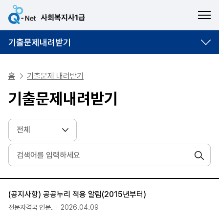
ME
기출문제내려받기
홈
기출문제 내려받기
기출문제내려받기
검색
번호, 제목, 담당부서, 등록일 순으로 조회되는 자료실 안내표
(공지사항) 공공누리 적용 알림(2015년부터)
전문자격국 인문..
2026.04.09