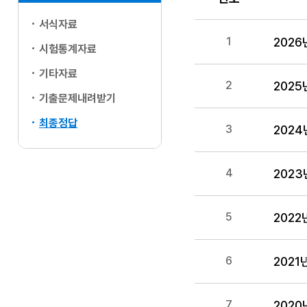
서식자료
번호, 제목, 담당부서
202
1
시험통계자료
기타자료
202
2
기출문제내려받기
최종정답
202
3
202
4
202
5
202
6
202
7