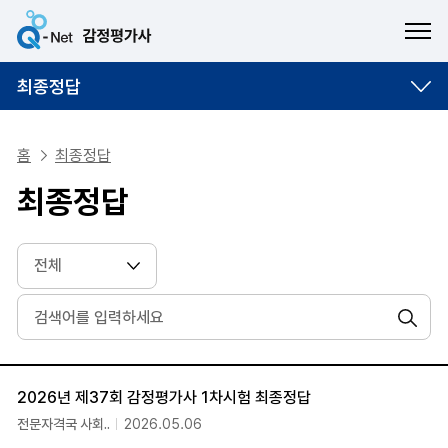
ME
최종정답
홈
최종정답
최종정답
검색
번호, 제목, 담당부서, 등록일 순으로 조회되는 자료실 안내표
2026년 제37회 감정평가사 1차시험 최종정답
전문자격국 사회..
2026.05.06