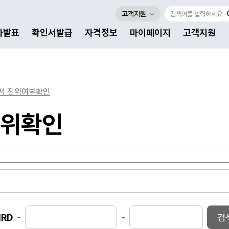
고객지원
자발표
확인서발급
자격정보
마이페이지
고객지원
서 진위여부확인
위확인
구분된 확인서 진위확인 안내표
HRD
-
-
검