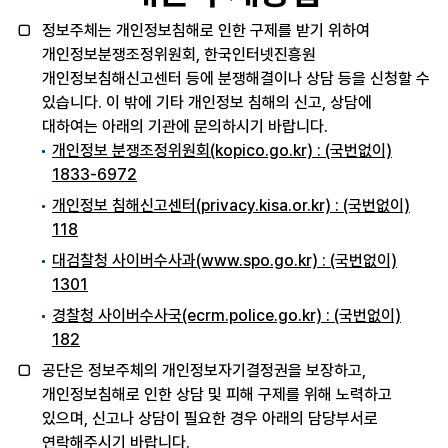
정보주체는 개인정보침해로 인한 구제를 받기 위하여
개인정보분쟁조정위원회, 한국인터넷진흥원
개인정보침해신고센터 등에 분쟁해결이나 상담 등을 신청할 수
있습니다. 이 밖에 기타 개인정보 침해의 신고, 상담에
대하여는 아래의 기관에 문의하시기 바랍니다.
개인정보 분쟁조정위원회(kopico.go.kr) : (국번없이)
1833-6972
개인정보 침해신고센터(privacy.kisa.or.kr) : (국번없이)
118
대검찰청 사이버수사과(www.spo.go.kr) : (국번없이)
1301
경찰청 사이버수사국(ecrm.police.go.kr) : (국번없이)
182
공단은 정보주체의 개인정보자기결정권을 보장하고,
개인정보침해로 인한 상담 및 피해 구제를 위해 노력하고
있으며, 신고나 상담이 필요한 경우 아래의 담당부서로
연락해주시기 바랍니다.