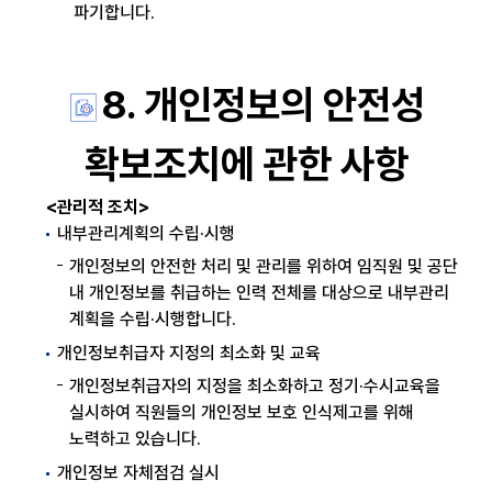
파기합니다.
8. 개인정보의 안전성
확보조치에 관한 사항
<관리적 조치>
내부관리계획의 수립·시행
개인정보의 안전한 처리 및 관리를 위하여 임직원 및 공단
내 개인정보를 취급하는 인력 전체를 대상으로 내부관리
계획을 수립·시행합니다.
개인정보취급자 지정의 최소화 및 교육
개인정보취급자의 지정을 최소화하고 정기·수시교육을
실시하여 직원들의 개인정보 보호 인식제고를 위해
노력하고 있습니다.
개인정보 자체점검 실시