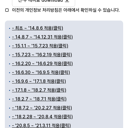
신·구 대비표 download
이전의 개인정보 처리방침은 아래에서 확인하실 수 있습니다.
- 최초 ~ '14.8.6 적용(클릭)
- 14.8.7 ~ '14.12.31 적용(클릭)
- 15.1.1 ~ '15.7.23 적용(클릭)
- 15.7.23 ~ '16.2.19 적용(클릭)
- 16.2.20 ~ '16.6.29 적용(클릭)
- 16.6.30 ~ '16.9.5 적용(클릭)
- 16.9.6 ~ '17.1.8 적용(클릭)
- 17.1.8 ~ '18.2.7 적용(클릭)
- 18.2.7 ~ '18.7.1 적용(클릭)
- '18.7.2 ~ '20.2.27 적용(클릭)
- '18.2.28 ~ '20.8.4 적용(클릭)
- '20.8.5 ~ '21.3.11 적용(클릭)