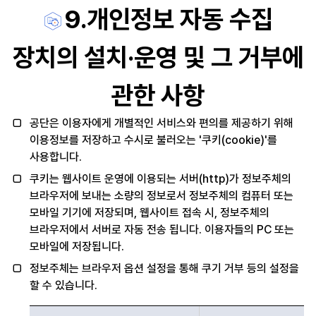
9.개인정보 자동 수집
장치의 설치·운영 및 그 거부에
관한 사항
공단은 이용자에게 개별적인 서비스와 편의를 제공하기 위해
이용정보를 저장하고 수시로 불러오는 '쿠키(cookie)'를
사용합니다.
쿠키는 웹사이트 운영에 이용되는 서버(http)가 정보주체의
브라우저에 보내는 소량의 정보로서 정보주체의 컴퓨터 또는
모바일 기기에 저장되며, 웹사이트 접속 시, 정보주체의
브라우저에서 서버로 자동 전송 됩니다. 이용자들의 PC 또는
모바일에 저장됩니다.
정보주체는 브라우저 옵션 설정을 통해 쿠기 거부 등의 설정을
할 수 있습니다.