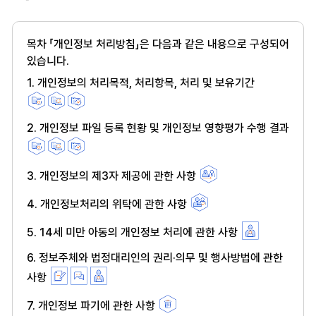
목차 「개인정보 처리방침」은 다음과 같은 내용으로 구성되어
있습니다.
1. 개인정보의 처리목적, 처리항목, 처리 및 보유기간
2. 개인정보 파일 등록 현황 및 개인정보 영향평가 수행 결과
3. 개인정보의 제3자 제공에 관한 사항
4. 개인정보처리의 위탁에 관한 사항
5. 14세 미만 아동의 개인정보 처리에 관한 사항
6. 정보주체와 법정대리인의 권리·의무 및 행사방법에 관한
사항
7. 개인정보 파기에 관한 사항