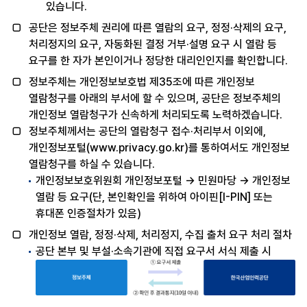
있습니다.
공단은 정보주체 권리에 따른 열람의 요구, 정정·삭제의 요구,
처리정지의 요구, 자동화된 결정 거부·설명 요구 시 열람 등
요구를 한 자가 본인이거나 정당한 대리인인지를 확인합니다.
정보주체는 개인정보보호법 제35조에 따른 개인정보
열람청구를 아래의 부서에 할 수 있으며, 공단은 정보주체의
개인정보 열람청구가 신속하게 처리되도록 노력하겠습니다.
정보주체께서는 공단의 열람청구 접수·처리부서 이외에,
개인정보포털(www.privacy.go.kr)를 통하여서도 개인정보
열람청구를 하실 수 있습니다.
개인정보보호위원회 개인정보포털 → 민원마당 → 개인정보
열람 등 요구(단, 본인확인을 위하여 아이핀[I-PIN] 또는
휴대폰 인증절차가 있음)
개인정보 열람, 정정·삭제, 처리정지, 수집 출처 요구 처리 절차
공단 본부 및 부설·소속기관에 직접 요구서 서식 제출 시