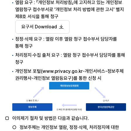
열람 요구 : 「개인정보 처리방침」에 고지하고 있는 개인정보
열람청구 접수부서로 '개인정보 처리 방법에 관한 고시' 별지
제8호 서식을 통해 청구
요구서 Download
정정·삭제 요구 : 열람 이후 열람 청구 접수부서 담당자를
통해 청구
처리정지·수집 출처 요구 : 열람 청구 접수부서 담당자를 통해
청구
개인정보 포털(www.privacy.go.kr-개인서비스-정보주체
권리행사-개인정보 열람등요구)를 통한 신청 시
이의제기 절차 및 방법은 다음과 같습니다.
정보주체는 개인정보 열람, 정정·삭제, 처리정지에 대한