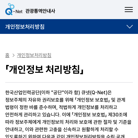
<
ME
개인정보처리방침
홈
개인정보처리방침
「개인정보 처리방침」
한국산업인력공단(이하 "공단"이라 함) 큐넷(Q-Net)은
정보주체의 자유와 권리보호를 위해 「개인정보 보호법」 및 관계
법령이 정한 바를 준수하며, 적법하게 개인정보를 처리하고
안전하게 관리하고 있습니다. 이에 「개인정보 보호법」 제30조에
따라 정보주체에게 개인정보의 처리와 보호에 관한 절차 및 기준을
안내하고, 이와 관련한 고충을 신속하고 원활하게 처리할 수
있도록하기 위하여 다음과 같이 개인정보처리방침을 수립‧공개