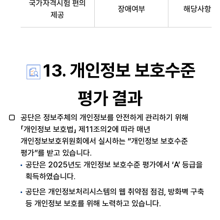
국가자격시험 편의
장애여부
해당사항 
제공
13. 개인정보 보호수준
평가 결과
공단은 정보주체의 개인정보를 안전하게 관리하기 위해
「개인정보 보호법」 제11조의2에 따라 매년
개인정보보호위원회에서 실시하는 “개인정보 보호수준
평가”를 받고 있습니다.
공단은 2025년도 개인정보 보호수준 평가에서 ‘A’ 등급을
획득하였습니다.
공단은 개인정보처리시스템의 웹 취약점 점검, 방화벽 구축
등 개인정보 보호를 위해 노력하고 있습니다.