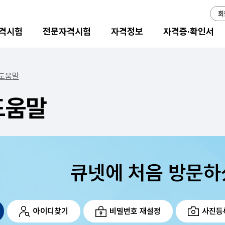
회
격시험
전문자격시험
자격정보
자격증·확인서
도움말
도움말
큐넷에 처음 방문하
아이디찾기
비밀번호 재설정
사진등