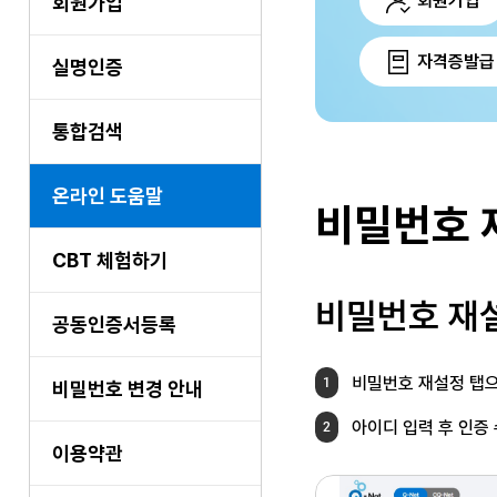
회원가입
회원가입
자격증발급
실명인증
통합검색
온라인 도움말
비밀번호 
CBT 체험하기
비밀번호 재
공동인증서등록
비밀번호 재설정 탭
1
비밀번호 변경 안내
아이디 입력 후 인증
2
이용약관