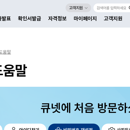
고객지원
자발표
확인서발급
자격정보
마이페이지
고객지원
도움말
도움말
큐넷에 처음 방문하