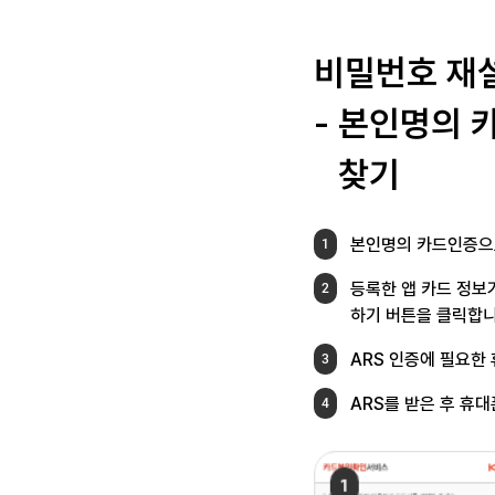
비밀번호 재
본인명의 
찾기
본인명의 카드인증으
1
등록한 앱 카드 정보
2
하기 버튼을
클릭합니
ARS 인증에 필요한
3
ARS를 받은 후 휴
4