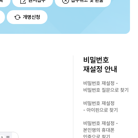
록
원서접수
접수취소 및 환불
개명신청
비밀번호
재설정 안내
비밀번호 재설정 -
비밀번호 질문으로 찾기
비밀번호 재설정
- 아이핀으로 찾기
비밀번호 재설정 -
본인명의 휴대폰
인증으로 찾기