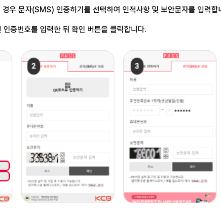
 경우 문자(SMS)
인증하기를 선택하여 인적사항 및 보안문자를
입력합
된 인증번호를 입력한 뒤
확인 버튼을 클릭합니다.