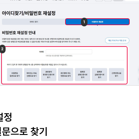
설정
질문으로 찾기