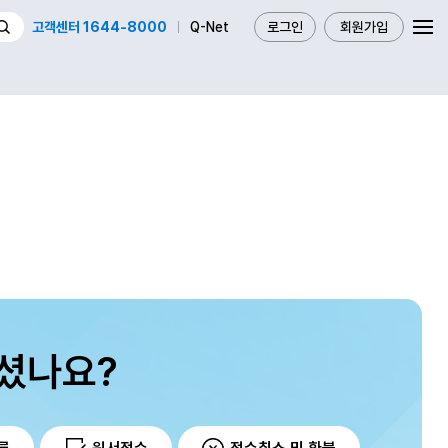
고객센터 1644-8000
Q-Net
로그인
회원가입
셨나요?