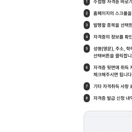
수첩형 자격증 바로가
1
홈페이지의 스크롤을
2
발행할 종목을 선택한
3
자격증의 정보를 확
4
성명(영문), 주소, 
5
선택버튼을
클릭합니다
자격증 뒷면에 취득 
6
체크해주시면 됩니다.
기타 자격취득 사항 
7
자격증 발급 신청 내
8