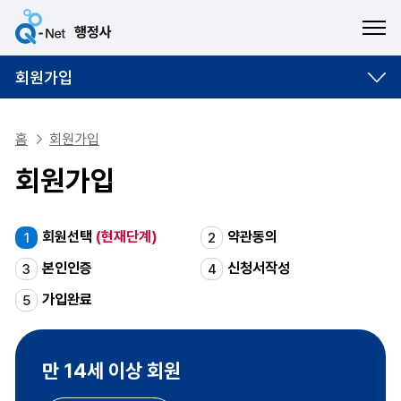
ME
회원가입
홈
회원가입
회원가입
회원선택
(현재단계)
약관동의
1
2
본인인증
신청서작성
3
4
가입완료
5
만 14세 이상 회원