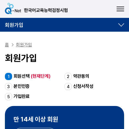
ME
회원가입
홈
회원가입
회원가입
회원선택
(현재단계)
약관동의
1
2
본인인증
신청서작성
3
4
가입완료
5
만 14세 이상 회원