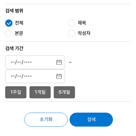
검색 범위
전체
제목
본문
작성자
검색 기간
~
1주일
1개월
6개월
초기화
검색