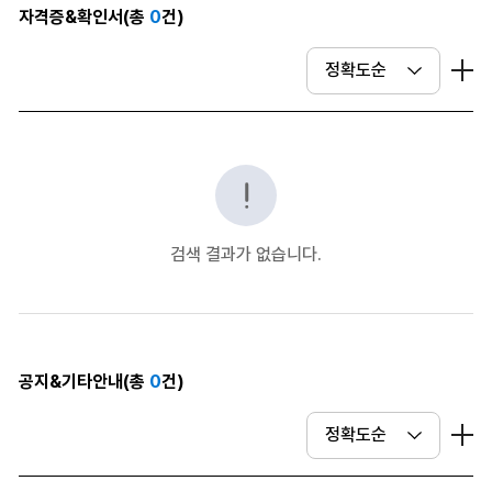
자격증&확인서(총
0
건)
더
검색 결과가 없습니다.
공지&기타안내(총
0
건)
더