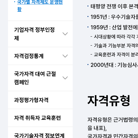
국가별 자격제도 운영현
태평양 전쟁 이후 본
황
1951년 : 우수기술
1959년 : 산업 발
기업자격 정부인정
시대상황에 따라 각각
제
기술과 기능부분 자격의
교육훈련과 자격이 분
자격검정통계
2000년대 : 기능
국가자격 대여 근절
캠페인
자격유형
과정평가형자격
자격 취득자 교육훈련
자격유형은 근거법령의 
을 내포),
국가기술자격 정보연계
국가자격과 민간자격의 중