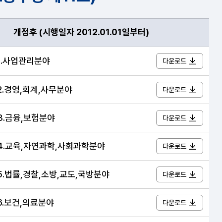
개정후 (시행일자 2012.01.01일부터)
11호) 안내표
01.사업관리분야
다운로드
02.경영,회계,사무분야
다운로드
03.금융,보험분야
다운로드
04.교육,자연과학,사회과학분야
다운로드
05.법률,경찰,소방,교도,국방분야
다운로드
06.보건,의료분야
다운로드