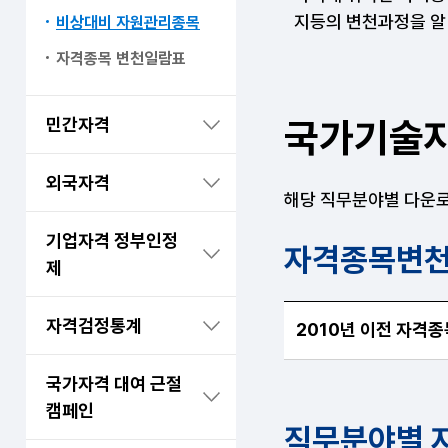
지등의 변천과정을 알
비상대비 자원관리종목
자격종목 변천일람표
민간자격
국가기술자
외국자격
해당 직무분야별 다운로
기업자격 정부인정
자격종목변천
제
자격종목변천 일람표(
자격검정통계
2010년 이전 자격
국가자격 대여 근절
캠페인
직무분야별 자