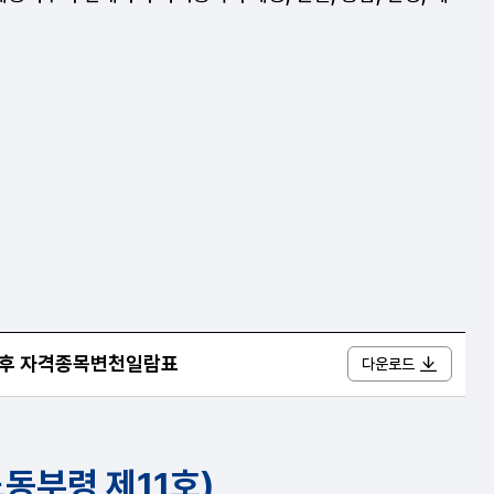
이후 자격종목변천일람표
다운로드
노동부령 제11호)